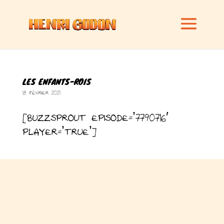
LES ENFANTS-ROIS
18 février 2021
[buzzsprout episode=’7790716′
player=’true’]